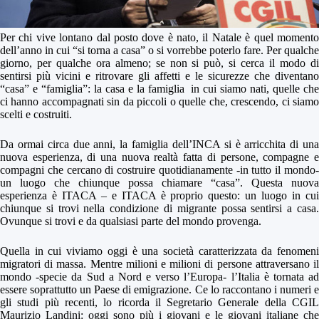
Per chi vive lontano dal posto dove è nato, il Natale è quel momento
dell’anno in cui “si torna a casa” o si vorrebbe poterlo fare. Per qualche
giorno, per qualche ora almeno; se non si può, si cerca il modo di
sentirsi più vicini e ritrovare gli affetti e le sicurezze che diventano
“casa” e “famiglia”: la casa e la famiglia in cui siamo nati, quelle che
ci hanno accompagnati sin da piccoli o quelle che, crescendo, ci siamo
scelti e costruiti.
Da ormai circa due anni, la famiglia dell’INCA si è arricchita di una
nuova esperienza, di una nuova realtà fatta di persone, compagne e
compagni che cercano di costruire quotidianamente -in tutto il mondo-
un luogo che chiunque possa chiamare “casa”. Questa nuova
esperienza è ITACA – e ITACA è proprio questo: un luogo in cui
chiunque si trovi nella condizione di migrante possa sentirsi a casa.
Ovunque si trovi e da qualsiasi parte del mondo provenga.
Quella in cui viviamo oggi è una società caratterizzata da fenomeni
migratori di massa. Mentre milioni e milioni di persone attraversano il
mondo -specie da Sud a Nord e verso l’Europa- l’Italia è tornata ad
essere soprattutto un Paese di emigrazione. Ce lo raccontano i numeri e
gli studi più recenti, lo ricorda il Segretario Generale della CGIL
Maurizio Landini: oggi sono più i giovani e le giovani italiane che